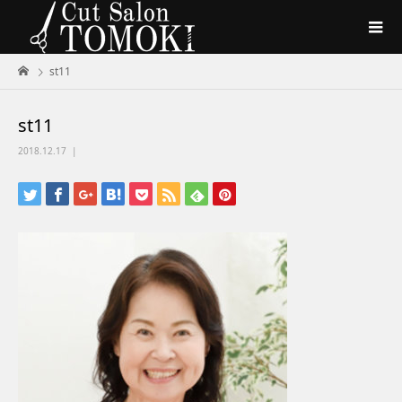
st11
st11
2018.12.17