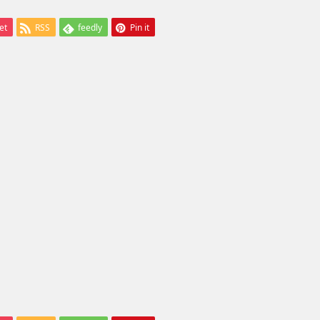
et
RSS
feedly
Pin it