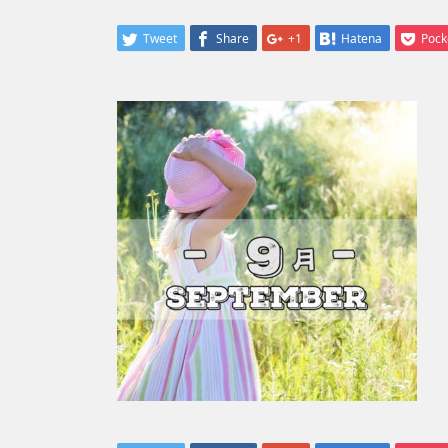
Tweet
Share
+1
Hatena
Pock