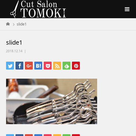
slide1
slide1
2018.12.14